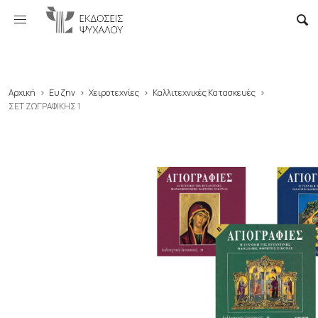
Αρχική
>
Ευ ζην
>
Χειροτεχνίες
>
Καλλιτεχνικές Κατασκευές
>
ΣΕΤ ΖΩΓΡΑΦΙΚΗΣ 1